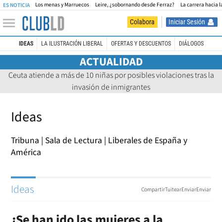
Los menas y Marruecos
Leire, ¿sobornando desde Ferraz?
La carrera hacia l
ES NOTICIA
Iniciar Sesión
Colabora
IDEAS
LA ILUSTRACIÓN LIBERAL
OFERTAS Y DESCUENTOS
DIÁLOGOS
ACTUALIDAD
Ceuta atiende a más de 10 niñas por posibles violaciones tras la
invasión de inmigrantes
Ideas
Tribuna
Sala de Lectura
Liberales de España y
América
Ideas
Compartir
Tuitear
Enviar
Enviar
¿Se han ido las mujeres a la