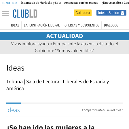
Espantada de Marlaska y Saiz
Amenazas con los menas
¿Nuevo asalto a Ce
ES NOTICIA
Iniciar Sesión
Colabora
IDEAS
LA ILUSTRACIÓN LIBERAL
OFERTAS Y DESCUENTOS
DIÁLOGOS
ACTUALIDAD
Vivas implora ayuda a Europa ante la ausencia de todo el
Gobierno: "Somos vulnerables"
Ideas
Tribuna
Sala de Lectura
Liberales de España y
América
Ideas
Compartir
Tuitear
Enviar
Enviar
¿Se han ido las mujeres a la